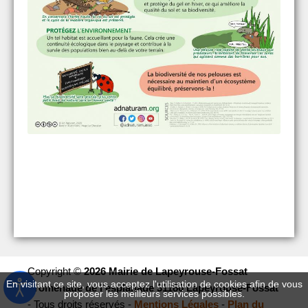
Copyright ©
2026 Mairie de Lapeyrouse-Fossat
En visitant ce site, vous acceptez l'utilisation de cookies afin de vous
Promenade de l’esplanade 31180 Lapeyrouse-Fossat
proposer les meilleurs services possibles.
- Tous droits réservés -
Mentions Légales
-
Plan du