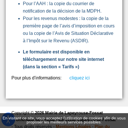
Pour l’AAH : la copie du courrier de
notification de la décision de la MDPH.
Pour les revenus modestes : la copie de la
première page de l’avis d’imposition en cours
ou la copie de l’Avis de Situation Déclarative
à l’Impôt sur le Revenu (ASDIR).
Le formulaire est disponible en
téléchargement sur notre site internet
(dans la section « Tarifs »)
Pour plus d'informations:
cliquez ici
Copyright ©
2026 Mairie de Lapeyrouse-Fossat
En visitant ce site, vous acceptez l'utilisation de cookies afin de vous
Promenade de l’esplanade 31180 Lapeyrouse-Fossat
proposer les meilleurs services possibles.
- Tous droits réservés -
Mentions Légales
-
Plan du